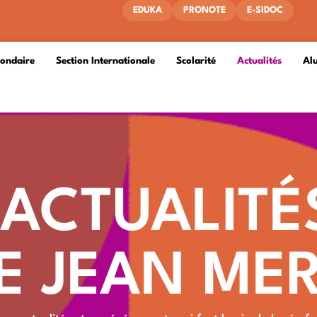
EDUKA
PRONOTE
E-SIDOC
condaire
Section Internationale
Scolarité
Actualités
Al
 ACTUALITÉ
E JEAN M