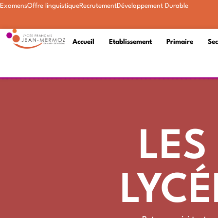
Examens
Offre linguistique
Recrutement
Développement Durable
Accueil
Etablissement
Primaire
Se
LES
LYCÉ