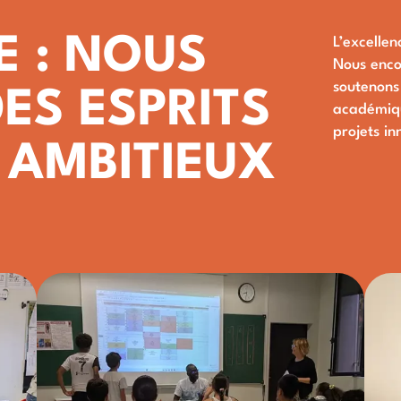
E : NOUS
L’excelle
Nous encou
soutenons 
ES ESPRITS
académiqu
projets in
 AMBITIEUX