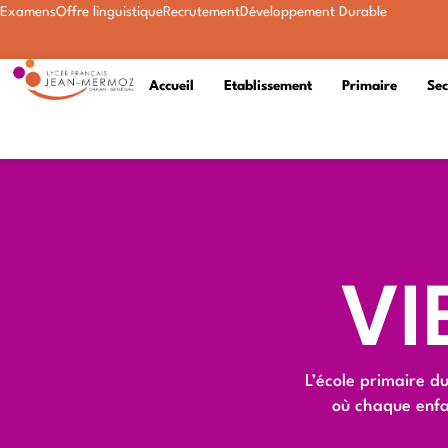
Examens
Offre linguistique
Recrutement
Développement Durable
Accueil
Etablissement
Primaire
Se
VI
L’école primaire d
où chaque enfan