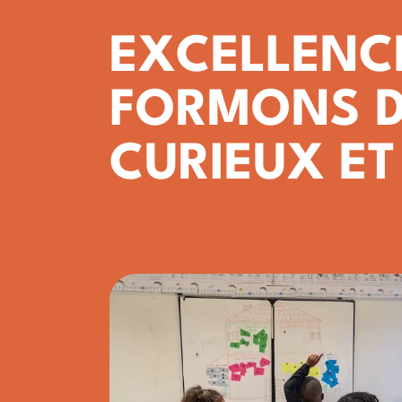
EXCELLENC
FORMONS D
CURIEUX ET