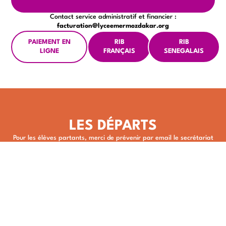
Contact service administratif et financier :
facturation@lyceemermozdakar.org
PAIEMENT EN
RIB
RIB
LIGNE
FRANÇAIS
SENEGALAIS
LES DÉPARTS
Pour les élèves partants, merci de prévenir par email le secrétariat
concerné (primaire, collège ou lycée). Vous pourrez alors récupérer
le dossier complet à la Vie Scolaire ou au secrétariat dans un délai
de 48h.