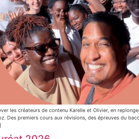
ever les créateurs de contenu Karelle et Olivier, en replon
z. Des premiers cours aux révisions, des épreuves du bacca
]
uréat 2026