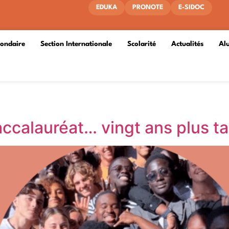
EDUKA
PRONOTE
E-SIDOC
condaire
Section Internationale
Scolarité
Actualités
Al
baccalauréat… vingt ans plus ta