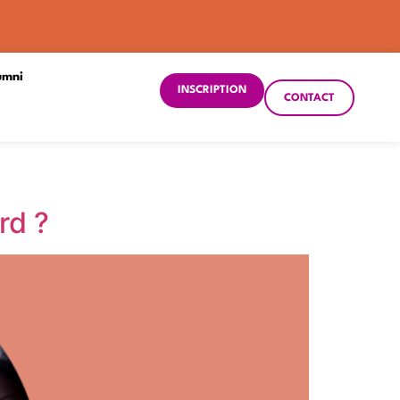
umni
INSCRIPTION
CONTACT
rd ?