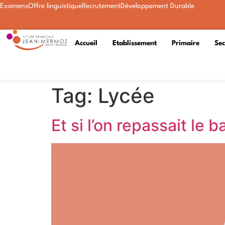
Examens
Offre linguistique
Recrutement
Développement Durable
Accueil
Etablissement
Primaire
Se
Tag:
Lycée
Et si l’on repassait le 