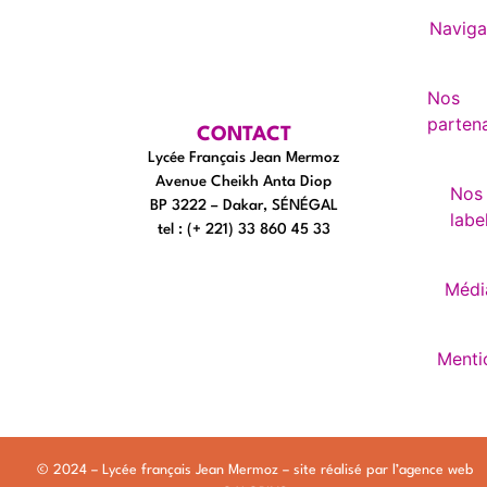
Naviga
Nos
partena
CONTACT
Lycée Français Jean Mermoz
Avenue Cheikh Anta Diop
Nos
BP 3222 – Dakar, SÉNÉGAL
labe
tel : (+ 221) 33 860 45 33
Médi
Menti
© 2024 – Lycée français Jean Mermoz – site réalisé par l’
agence web