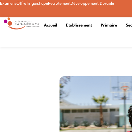
Examens
Offre linguistique
Recrutement
Développement Durable
Accueil
Etablissement
Primaire
Se