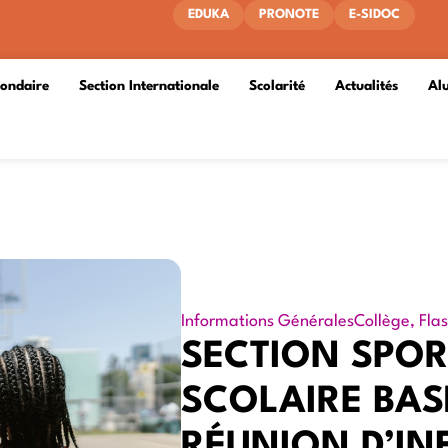
EDUKA
PRONOTE
E-SIDOC
condaire
Section Internationale
Scolarité
Actualités
Al
Informations Générales
Collège
,
Flas
SECTION SPOR
SCOLAIRE BAS
RÉUNION D’I