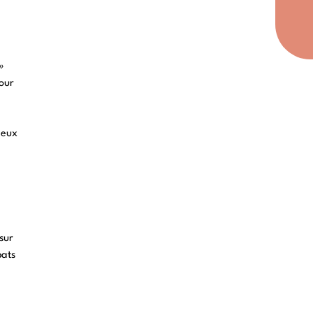
»
pour
jeux
sur
bats