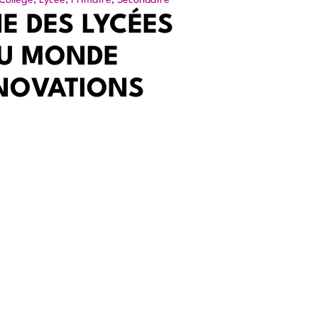
Collège
,
Lycée
,
Primaire
,
Secondaire
E DES LYCÉES
DU MONDE
NNOVATIONS