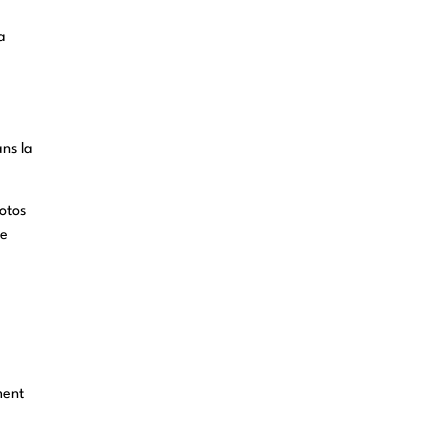
a
ans la
otos
le
ment